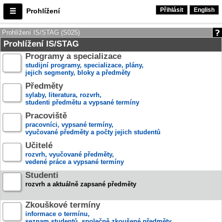
Přihlásit
English
Prohlížení
Prohlížení IS/STAG (S025)
Prohlížení IS/STAG
Programy a specializace
studijní programy, specializace, plány,
jejich segmenty, bloky a předměty
Předměty
sylaby, literatura, rozvrh,
studenti předmětu a vypsané termíny
Pracoviště
pracovníci, vypsané termíny,
vyučované předměty a počty jejich studentů
Učitelé
rozvrh, vyučované předměty,
vedené práce a vypsané termíny
Studenti
rozvrh a aktuálně zapsané předměty
Zkouškové termíny
informace o termínu,
seznam studentů, společně zkoušené předměty