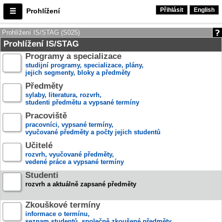
Přihlásit
English
Prohlížení
Prohlížení IS/STAG (S025)
Prohlížení IS/STAG
Programy a specializace
studijní programy, specializace, plány,
jejich segmenty, bloky a předměty
Předměty
sylaby, literatura, rozvrh,
studenti předmětu a vypsané termíny
Pracoviště
pracovníci, vypsané termíny,
vyučované předměty a počty jejich studentů
Učitelé
rozvrh, vyučované předměty,
vedené práce a vypsané termíny
Studenti
rozvrh a aktuálně zapsané předměty
Zkouškové termíny
informace o termínu,
seznam studentů, společně zkoušené předměty